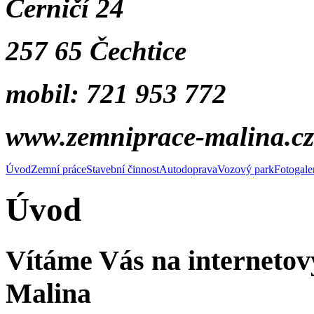
Černičí 24
257 65 Čechtice
mobil: 721 953 772
www.zemniprace-malina.cz
Úvod
Zemní práce
Stavební činnost
Autodoprava
Vozový park
Fotogale
Úvod
Vítáme Vás na internetov
Malina