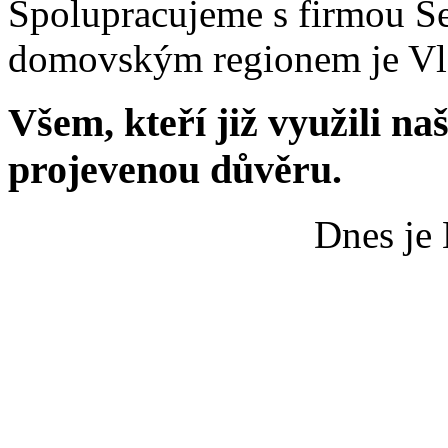
Spolupracujeme s firmou Sel
domovským regionem je Vl
Všem, kteří již využili n
projevenou důvěru.
Dnes je 