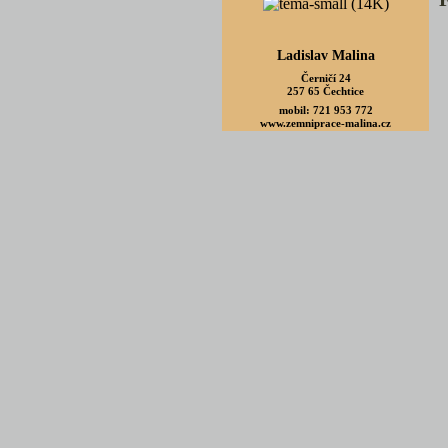
Ladislav Malina
Černičí 24
257 65 Čechtice
mobil: 721 953 772
www.zemniprace-malina.cz