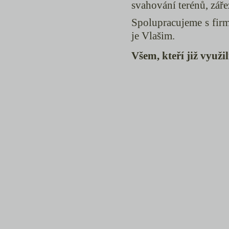
svahování terénů, zářez
Spolupracujeme s fir
je Vlašim.
Všem, kteří již využ