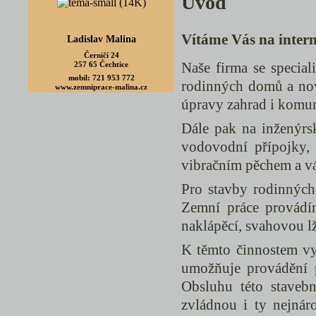
Úvod
Vítáme Vás na inter
Ladislav Malina
Černičí 24
Naše firma se special
257 65 Čechtice
mobil: 721 953 772
rodinných domů a nov
www.zemniprace-malina.cz
úpravy zahrad i komuni
Dále pak na inženýrs
vodovodní přípojky, 
vibračním pěchem a vál
Pro stavby rodinných
Zemní práce provádí
naklápěcí, svahovou lž
K těmto činnostem vy
umožňuje provádění p
Obsluhu této stavební
zvládnou i ty nejnár